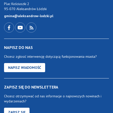
Plac Kościuszki 2
95-070 Aleksandrów Łódzki
gmina@aleksandrow-lodzki.pl
Przejdź do Facebook-a
Przejdź do YouTube-a
Zobacz kanał RSS
NAPISZ DO NAS
Chcesz zgłosić interwencję dotyczącą funkcjonowania miasta?
NAPISZ WIADOMOŚĆ
ZAPISZ SIĘ DO NEWSLETTERA
Chcesz otrzymywać od nas informacje o najnowszych nowinach i
wydarzeniach?
ZAPISZ SIĘ