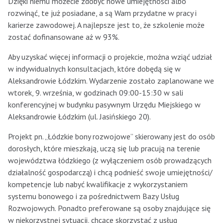
Dzięki niemu możecie zdobyć nowe umiejętności albo
rozwinąć, te już posiadane, a są Wam przydatne w pracy i
karierze zawodowej. A najlepsze jest to, że szkolenie może
zostać dofinansowane aż w 93%.
Aby uzyskać więcej informacji o projekcie, można wziąć udział
w indywidualnych konsultacjach, które dobędą się w
Aleksandrowie Łódzkim. Wydarzenie zostało zaplanowane we
wtorek, 9. września, w godzinach 09:00-15:30 w sali
konferencyjnej w budynku pasywnym Urzędu Miejskiego w
Aleksandrowie Łódzkim (ul. Jasińskiego 20).
Projekt pn. „Łódzkie bony rozwojowe” skierowany jest do osób
dorosłych, które mieszkają, uczą się lub pracują na terenie
województwa łódzkiego (z wyłączeniem osób prowadzących
działalność gospodarczą) i chcą podnieść swoje umiejętności/
kompetencje lub nabyć kwalifikacje z wykorzystaniem
systemu bonowego i za pośrednictwem Bazy Usług
Rozwojowych. Ponadto preferowane są osoby znajdujące się
w niekorzystnej sytuacji, chcące skorzystać z usług