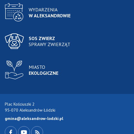
WYDARZENIA
W ALEKSANDROWIE
SOS ZWIERZ
SPRAWY ZWIERZĄT
MIASTO
EKOLOGICZNE
Plac Kościuszki 2
95-070 Aleksandrów Łódzki
gmina@aleksandrow-lodzki.pl
Przejdź do Facebook-a
Przejdź do YouTube-a
Zobacz kanał RSS