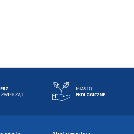
IERZ
MIASTO
 ZWIERZĄT
EKOLOGICZNE
ko miasto
Strefa inwestora