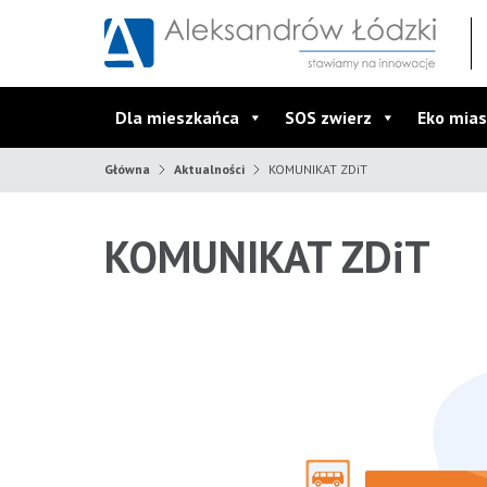
Przejdź do wyszukiwarki
Przejdź do menu głównego
Przejdź do treści
Dla mieszkańca
SOS zwierz
Eko mias
Główna
Aktualności
KOMUNIKAT ZDiT
KOMUNIKAT ZDiT