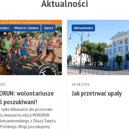
Aktualności
lności
Miasto i Gmina
Sport
Aktualności
2026
04.08.2026
RUN: wolontariusze
Jak przetrwać upały
l poszukiwani!
 tylko kilkanaście dni pozostało
rtu dwunastej edycji MORORUN:
leksandrowskiego z Okazji Święta
 Polskiego. Wciąż poszukujemy