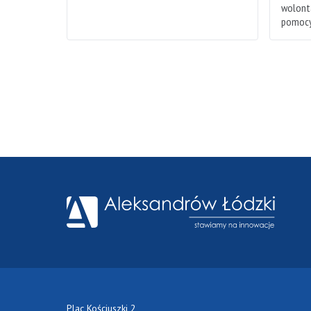
wolonta
pomocy
Plac Kościuszki 2