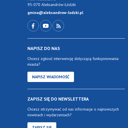
95-070 Aleksandrów Łódzki
gmina@aleksandrow-lodzki.pl
Przejdź do Facebook-a
Przejdź do YouTube-a
Zobacz kanał RSS
NAPISZ DO NAS
Chcesz zgłosić interwencję dotyczącą funkcjonowania
miasta?
NAPISZ WIADOMOŚĆ
ZAPISZ SIĘ DO NEWSLETTERA
Chcesz otrzymywać od nas informacje o najnowszych
nowinach i wydarzeniach?
ZAPISZ SIĘ