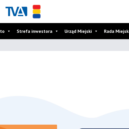
to
Strefa inwestora
Urząd Miejski
Rada Miejs