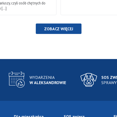
riuszy, czyli osób chętnych do
 […]
ZOBACZ WIĘCEJ
WYDARZENIA
SOS ZW
W ALEKSANDROWIE
SPRAWY
Dla mieszkańca
SOS zwierz
E