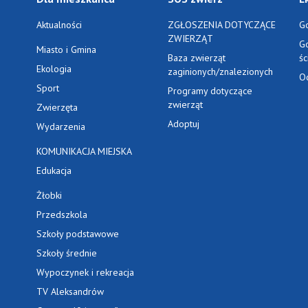
Aktualności
ZGŁOSZENIA DOTYCZĄCE
G
ZWIERZĄT
G
Miasto i Gmina
Baza zwierząt
ś
Ekologia
zaginionych/znalezionych
O
Sport
Programy dotyczące
zwierząt
Zwierzęta
Adoptuj
Wydarzenia
KOMUNIKACJA MIEJSKA
Edukacja
Żłobki
Przedszkola
Szkoły podstawowe
Szkoły średnie
Wypoczynek i rekreacja
TV Aleksandrów