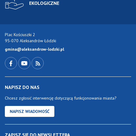
EKOLOGICZNE
Plac Kościuszki 2
95-070 Aleksandrów Łódzki
gmina@aleksandrow-lodzki.pl
Przejdź do Facebook-a
Przejdź do YouTube-a
Zobacz kanał RSS
NAPISZ DO NAS
Chcesz zgłosić interwencję dotyczącą funkcjonowania miasta?
NAPISZ WIADOMOŚĆ
ZAPISZ SIĘ DO NEWSLETTERA