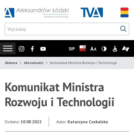
Przejdź do wyszukiwarki
Przejdź do menu głównego
Przejdź do treści
Przejd
Instagram
Facebook
Youtube
SIP
Biuletyn Informacji Publicz
Zmień rozmiar czcionk
Wersja z wysoki
Informacje
Infor
Główna
Aktualności
Komunikat Ministra Rozwoju i Technologii
Komunikat Ministra
Rozwoju i Technologii
Dodano:
10.08.2022
Autor:
Katarzyna Czekalska