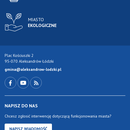
MIASTO
EKOLOGICZNE
Plac Kościuszki 2
95-070 Aleksandrów Łódzki
gmina@aleksandrow-lodzki.pl
Przejdź do Facebook-a
Przejdź do YouTube-a
Zobacz kanał RSS
NAPISZ DO NAS
Chcesz zgłosić interwencję dotyczącą funkcjonowania miasta?
NAPISZ WIADOMOŚĆ