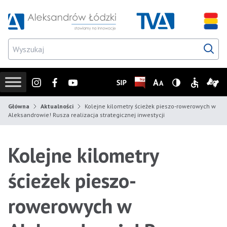
Przejdź do wyszukiwarki
Przejdź do menu głównego
Przejdź do treści
Przejd
Instagram
Facebook
Youtube
SIP
Biuletyn Informacji Publicz
Zmień rozmiar czcionk
Wersja z wysoki
Informacje
Infor
Główna
Aktualności
Kolejne kilometry ścieżek pieszo-rowerowych w
Aleksandrowie! Rusza realizacja strategicznej inwestycji
Kolejne kilometry
ścieżek pieszo-
rowerowych w