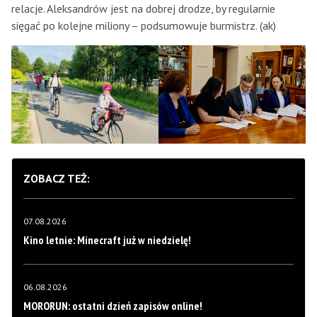
relacje. Aleksandrów jest na dobrej drodze, by regularnie
sięgać po kolejne miliony – podsumowuje burmistrz. (ak)
ZOBACZ TEŻ:
07.08.2026
Kino letnie: Minecraft już w niedzielę!
06.08.2026
MORORUN: ostatni dzień zapisów online!