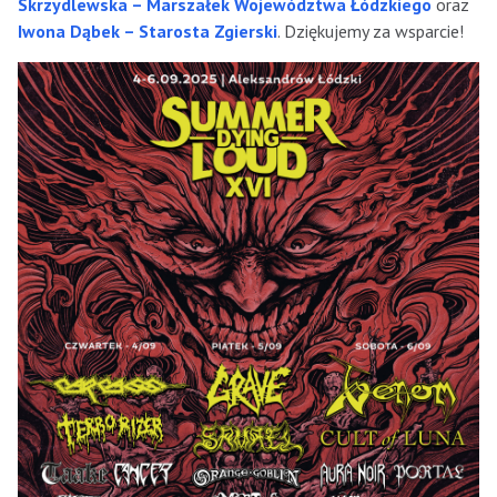
Skrzydlewska – Marszałek Województwa Łódzkiego
oraz
Iwona Dąbek – Starosta Zgierski
. Dziękujemy za wsparcie!