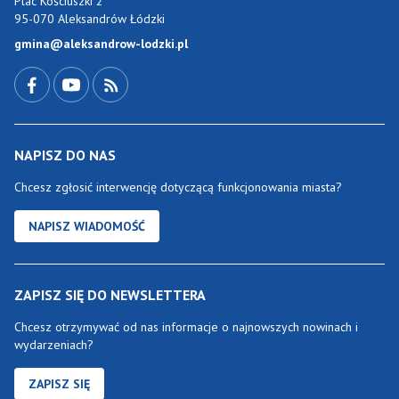
Plac Kościuszki 2
95-070 Aleksandrów Łódzki
gmina@aleksandrow-lodzki.pl
Przejdź do Facebook-a
Przejdź do YouTube-a
Zobacz kanał RSS
NAPISZ DO NAS
Chcesz zgłosić interwencję dotyczącą funkcjonowania miasta?
NAPISZ WIADOMOŚĆ
ZAPISZ SIĘ DO NEWSLETTERA
Chcesz otrzymywać od nas informacje o najnowszych nowinach i
wydarzeniach?
ZAPISZ SIĘ