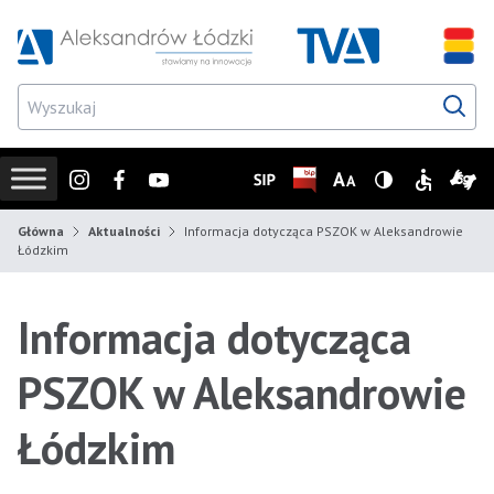
Przejdź do wyszukiwarki
Przejdź do menu głównego
Przejdź do treści
Przejd
Instagram
Facebook
Youtube
SIP
Biuletyn Informacji Publicz
Zmień rozmiar czcionk
Wersja z wysoki
Informacje
Infor
Główna
Aktualności
Informacja dotycząca PSZOK w Aleksandrowie
Łódzkim
Informacja dotycząca
PSZOK w Aleksandrowie
Łódzkim