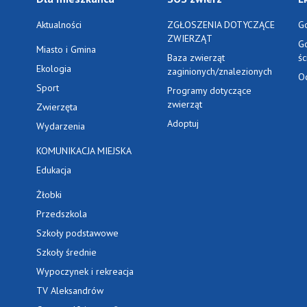
Aktualności
ZGŁOSZENIA DOTYCZĄCE
G
ZWIERZĄT
G
Miasto i Gmina
Baza zwierząt
ś
Ekologia
zaginionych/znalezionych
O
Sport
Programy dotyczące
zwierząt
Zwierzęta
Adoptuj
Wydarzenia
KOMUNIKACJA MIEJSKA
Edukacja
Żłobki
Przedszkola
Szkoły podstawowe
Szkoły średnie
Wypoczynek i rekreacja
TV Aleksandrów