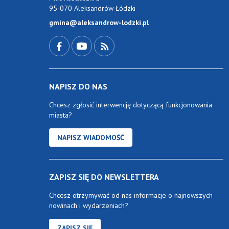
95-070 Aleksandrów Łódzki
gmina@aleksandrow-lodzki.pl
Przejdź do Facebook-a
Przejdź do YouTube-a
Zobacz kanał RSS
NAPISZ DO NAS
Chcesz zgłosić interwencję dotyczącą funkcjonowania
miasta?
NAPISZ WIADOMOŚĆ
ZAPISZ SIĘ DO NEWSLETTERA
Chcesz otrzymywać od nas informacje o najnowszych
nowinach i wydarzeniach?
ZAPISZ SIĘ