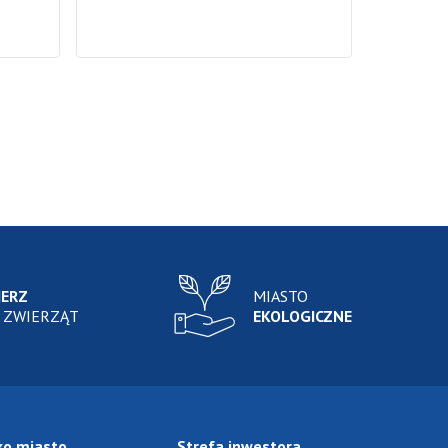
IERZ
MIASTO
 ZWIERZĄT
EKOLOGICZNE
ko miasto
Strefa inwestora