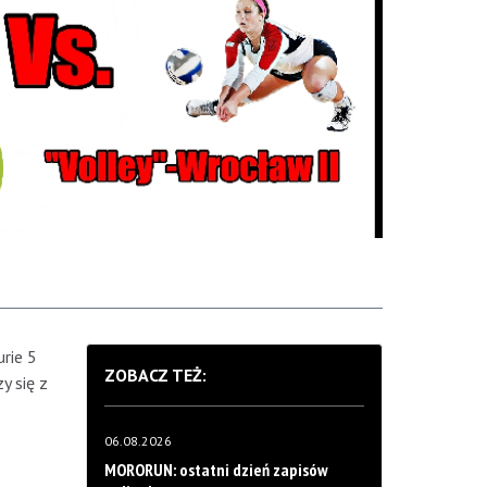
rie 5
ZOBACZ TEŻ:
y się z
06.08.2026
MORORUN: ostatni dzień zapisów