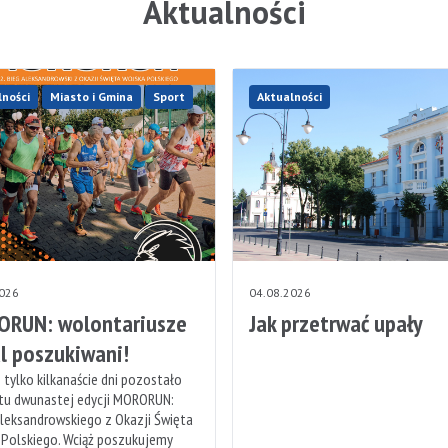
Aktualności
lności
Miasto i Gmina
Sport
Aktualności
2026
04.08.2026
RUN: wolontariusze
Jak przetrwać upały
l poszukiwani!
 tylko kilkanaście dni pozostało
rtu dwunastej edycji MORORUN:
leksandrowskiego z Okazji Święta
 Polskiego. Wciąż poszukujemy