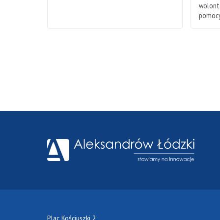
wolonta
pomocy
Plac Kościuszki 2