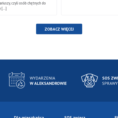
riuszy, czyli osób chętnych do
 […]
ZOBACZ WIĘCEJ
WYDARZENIA
SOS ZW
W ALEKSANDROWIE
SPRAWY
Dla mieszkańca
SOS zwierz
E