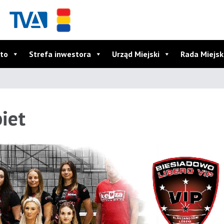
to
Strefa inwestora
Urząd Miejski
Rada Miejs
biet