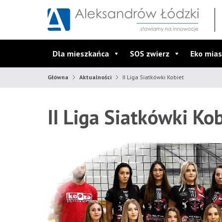
Przejdź do wyszukiwarki
Przejdź do menu głównego
Przejdź do treści
Dla mieszkańca
SOS zwierz
Eko mias
Główna
Aktualności
II Liga Siatkówki Kobiet
II Liga Siatkówki Ko