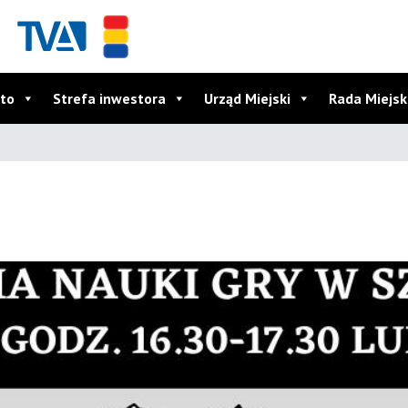
to
Strefa inwestora
Urząd Miejski
Rada Miejs