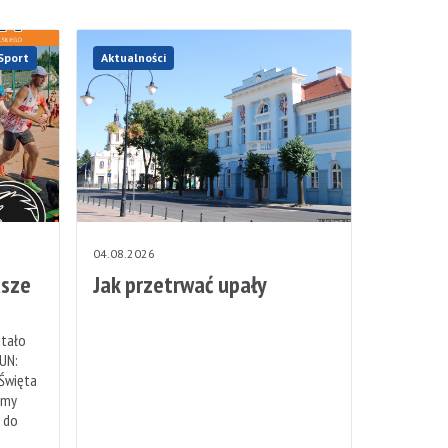
Sport
Aktualności
04.08.2026
sze
Jak przetrwać upały
stało
UN:
 Święta
emy
h do