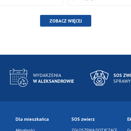
ZOBACZ WIĘCEJ
WYDARZENIA
SOS ZW
W ALEKSANDROWIE
SPRAWY
Dla mieszkańca
SOS zwierz
E
Aktualności
ZGŁOSZENIA DOTYCZĄCE
G