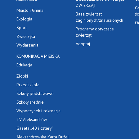
ZWIERZĄT
G
Miasto i Gmina
Baza zwierząt
ś
Ekologia
zaginionych/znalezionych
O
Sport
Programy dotyczące
zwierząt
Zwierzęta
Adoptuj
Wydarzenia
KOMUNIKACJA MIEJSKA
Edukacja
Żłobki
Przedszkola
Szkoły podstawowe
Szkoły średnie
Wypoczynek i rekreacja
TV Aleksandrów
Gazeta „40 i cztery”
Aleksandrowska Karta Dużej