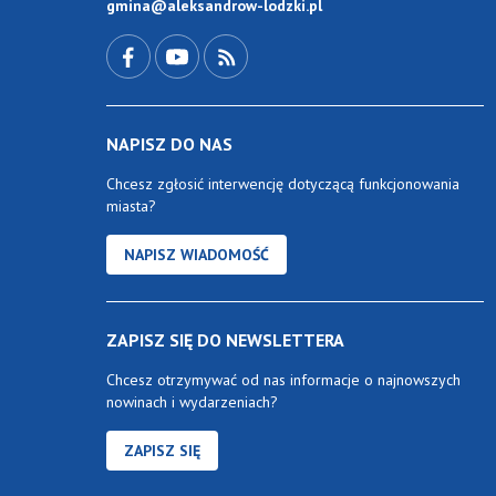
gmina@aleksandrow-lodzki.pl
Przejdź do Facebook-a
Przejdź do YouTube-a
Zobacz kanał RSS
NAPISZ DO NAS
Chcesz zgłosić interwencję dotyczącą funkcjonowania
miasta?
NAPISZ WIADOMOŚĆ
ZAPISZ SIĘ DO NEWSLETTERA
Chcesz otrzymywać od nas informacje o najnowszych
nowinach i wydarzeniach?
ZAPISZ SIĘ