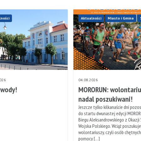
lności
Aktualności
Miasto i Gmina
2026
04.08.2026
 wody!
MORORUN: wolontariu
nadal poszukiwani!
Jeszcze tylko kilkanaście dni pozo
do startu dwunastej edycji MOROR
Biegu Aleksandrowskiego z Okazji
Wojska Polskiego. Wciąż poszukuj
wolontariuszy, czyli osób chętnyc
pomocy […]