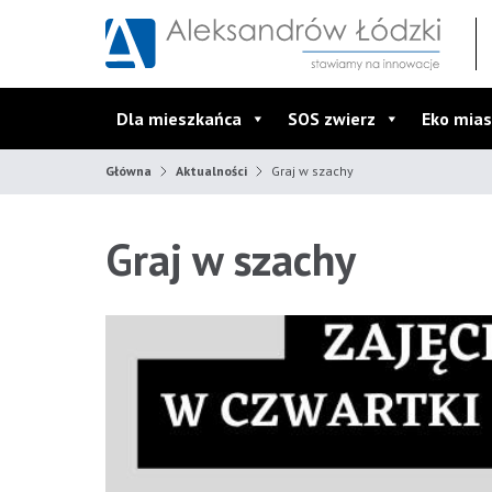
Przejdź do wyszukiwarki
Przejdź do menu głównego
Przejdź do treści
Dla mieszkańca
SOS zwierz
Eko mias
Główna
Aktualności
Graj w szachy
Graj w szachy