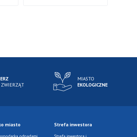
IERZ
MIASTO
 ZWIERZĄT
EKOLOGICZNE
ko miasto
Strefa inwestora
ospodarka odpadami
Strefa inwestora i