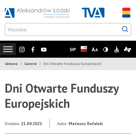
Przejdź do wyszukiwarki
Przejdź do menu głównego
Przejdź do treści
Przejd
Instagram
Facebook
Youtube
SIP
Biuletyn Informacji Publicz
Zmień rozmiar czcionk
Wersja z wysoki
Informacje
Infor
Główna
Galerie
Dni Otwarte Funduszy Europejskich
Dni Otwarte Funduszy
Europejskich
Dodano:
21.04.2021
Autor:
Mateusz Rafalski