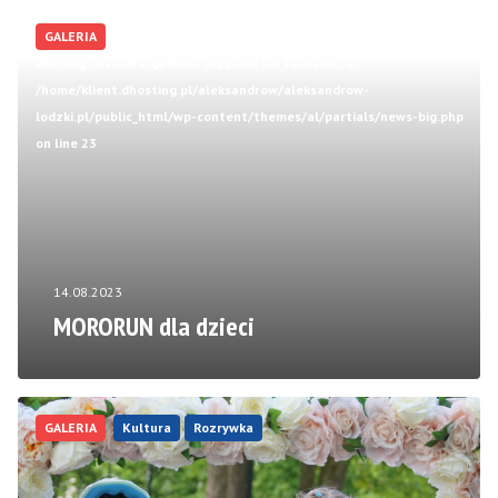
GALERIA
Warning
: Invalid argument supplied for foreach() in
/home/klient.dhosting.pl/aleksandrow/aleksandrow-
lodzki.pl/public_html/wp-content/themes/al/partials/news-big.php
on line
23
14.08.2023
MORORUN dla dzieci
GALERIA
Kultura
Rozrywka