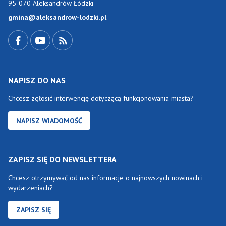
95-070 Aleksandrów Łódzki
gmina@aleksandrow-lodzki.pl
Przejdź do Facebook-a
Przejdź do YouTube-a
Zobacz kanał RSS
NAPISZ DO NAS
Chcesz zgłosić interwencję dotyczącą funkcjonowania miasta?
NAPISZ WIADOMOŚĆ
ZAPISZ SIĘ DO NEWSLETTERA
Chcesz otrzymywać od nas informacje o najnowszych nowinach i
wydarzeniach?
ZAPISZ SIĘ