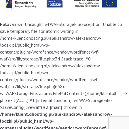
Fatal error
: Uncaught wfWAFStorageFileException: Unable to
save temporary file for atomic writing. in
/home/klient.dhosting.pl/aleksandrow/aleksandrow-
lodzki.pl/public_html/wp-
content/plugins/wordfence/vendor/wordfence/wf-
waf/src/lib/storage/file.php:34 Stack trace: #0
/home/klient.dhosting.pl/aleksandrow/aleksandrow-
lodzki.pl/public_html/wp-
content/plugins/wordfence/vendor/wordfence/wf-
waf/src/lib/storage/file.php(658):
wfWAFStorageFile::atomicFilePutContents('/home/klient.dh...', '<?
php exit('Acc...') #1 [internal function]: wfWAFStorageFile-
>saveConfig('livewaf') #2 {main} thrown in
/home/klient.dhosting.pl/aleksandrow/aleksandrow-
lodzki.pl/public_html/wp-
content/plugins/wordfence/vendor/wordfence/wf-