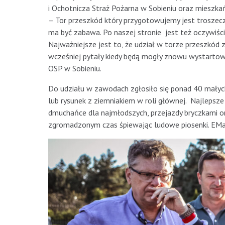
i Ochotnicza Straż Pożarna w Sobieniu oraz mieszka
– Tor przeszkód który przygotowujemy jest troszecz
ma być zabawa. Po naszej stronie jest też oczywiśc
Najważniejsze jest to, że udział w torze przeszkód z
wcześniej pytały kiedy będą mogły znowu wystartowa
OSP w Sobieniu.
Do udziału w zawodach zgłosiło się ponad 40 małych 
lub rysunek z ziemniakiem w roli głównej. Najlepsz
dmuchańce dla najmłodszych, przejazdy bryczkami or
zgromadzonym czas śpiewając ludowe piosenki. EM