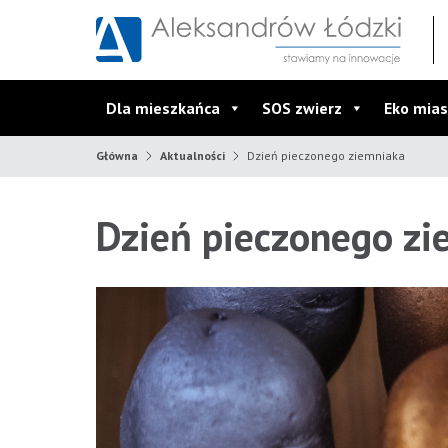
Przejdź do wyszukiwarki
Przejdź do menu głównego
Przejdź do treści
Dla mieszkańca
SOS zwierz
Eko mias
Główna
Aktualności
Dzień pieczonego ziemniaka
Dzień pieczonego zi