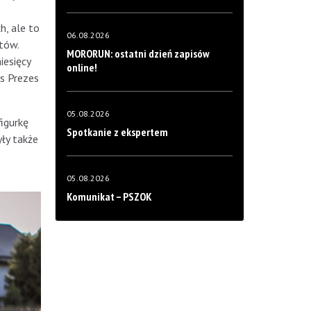
h, ale to
06.08.2026
tów.
MORORUN: ostatni dzień zapisów
iesięcy
online!
as Prezes
05.08.2026
igurkę
Spotkanie z ekspertem
ły także
05.08.2026
Komunikat – PSZOK