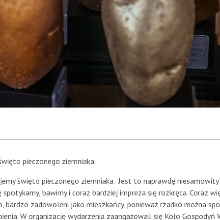
 święto pieczonego ziemniaka.
zujemy święto pieczonego ziemniaka. Jest to naprawdę niesamowity
się spotykamy, bawimy i coraz bardziej impreza się rozkręca. Coraz wi
dzo, bardzo zadowoleni jako mieszkańcy, ponieważ rzadko można sp
bienia. W organizację wydarzenia zaangażowali się Koło Gospodyń W