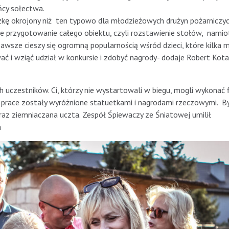
ńcy sołectwa.
kę okrojony niż ten typowo dla młodzieżowych drużyn pożarniczyc
ie przygotowanie całego obiektu, czyli rozstawienie stołów, namio
awsze cieszy się ogromną popularnością wśród dzieci, które kilka m
ć i wziąć udział w konkursie i zdobyć nagrody- dodaje Robert Kot
uczestników. Ci, którzy nie wystartowali w biegu, mogli wykonać f
e prace zostały wyróżnione statuetkami i nagrodami rzeczowymi. By
az ziemniaczana uczta. Zespół Śpiewaczy ze Śniatowej umilił
a