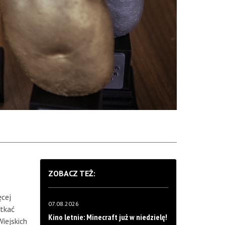
ZOBACZ TEŻ:
ęcej
07.08.2026
otkać
Kino letnie: Minecraft już w niedzielę!
iejskich