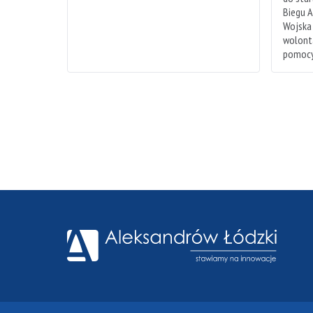
Biegu A
Wojska
wolonta
pomocy