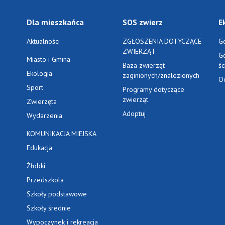
Dla mieszkańca
SOS zwierz
E
Aktualności
ZGŁOSZENIA DOTYCZĄCE
G
ZWIERZĄT
G
Miasto i Gmina
Baza zwierząt
ś
Ekologia
zaginionych/znalezionych
O
Sport
Programy dotyczące
zwierząt
Zwierzęta
Adoptuj
Wydarzenia
KOMUNIKACJA MIEJSKA
Edukacja
Żłobki
Przedszkola
Szkoły podstawowe
Szkoły średnie
Wypoczynek i rekreacja