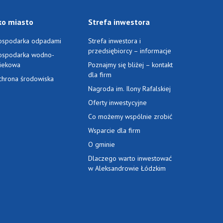
ko miasto
Strefa inwestora
ospodarka odpadami
Strefa inwestora i
przedsiębiorcy – informacje
ospodarka wodno-
ciekowa
Poznajmy się bliżej – kontakt
dla firm
chrona środowiska
Nagroda im. Ilony Rafalskiej
Oferty inwestycyjne
Co możemy wspólnie zrobić
Wsparcie dla firm
O gminie
Dlaczego warto inwestować
w Aleksandrowie Łódzkim