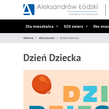
Przejdź do wyszukiwarki
Przejdź do menu głównego
Przejdź do treści
Dla mieszkańca
SOS zwierz
Eko mias
Główna
Aktualności
Dzień Dziecka
Dzień Dziecka