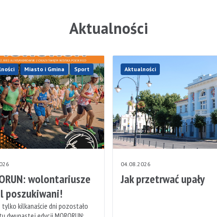
Aktualności
lności
Miasto i Gmina
Sport
Aktualności
2026
04.08.2026
RUN: wolontariusze
Jak przetrwać upały
l poszukiwani!
 tylko kilkanaście dni pozostało
rtu dwunastej edycji MORORUN: