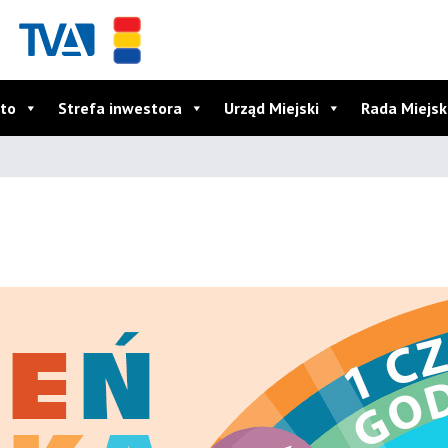
to
Strefa inwestora
Urząd Miejski
Rada Miejs