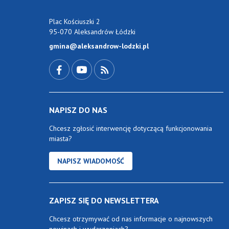
Plac Kościuszki 2
95-070 Aleksandrów Łódzki
gmina@aleksandrow-lodzki.pl
Przejdź do Facebook-a
Przejdź do YouTube-a
Zobacz kanał RSS
NAPISZ DO NAS
Chcesz zgłosić interwencję dotyczącą funkcjonowania
miasta?
NAPISZ WIADOMOŚĆ
ZAPISZ SIĘ DO NEWSLETTERA
Chcesz otrzymywać od nas informacje o najnowszych
nowinach i wydarzeniach?