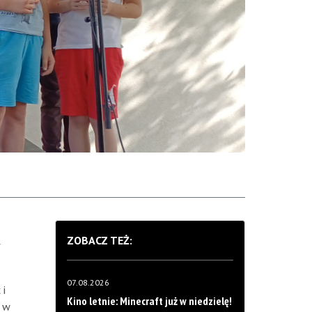
ZOBACZ TEŻ:
w
07.08.2026
 i
Kino letnie: Minecraft już w niedzielę!
o w