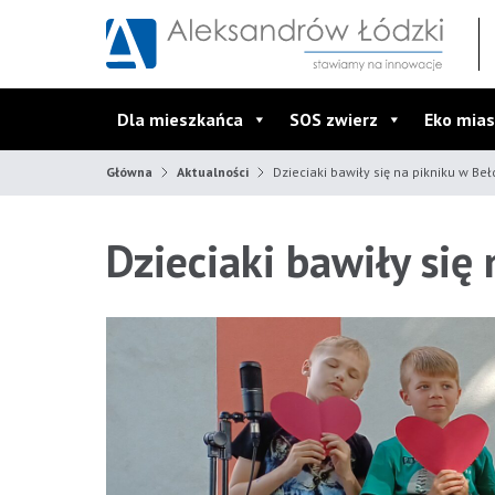
Przejdź do wyszukiwarki
Przejdź do menu głównego
Przejdź do treści
Dla mieszkańca
SOS zwierz
Eko mias
Główna
Aktualności
Dzieciaki bawiły się na pikniku w Be
Dzieciaki bawiły się