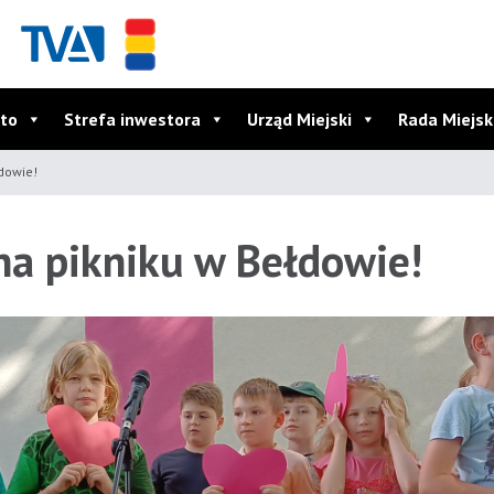
to
Strefa inwestora
Urząd Miejski
Rada Miejs
łdowie!
 na pikniku w Bełdowie!