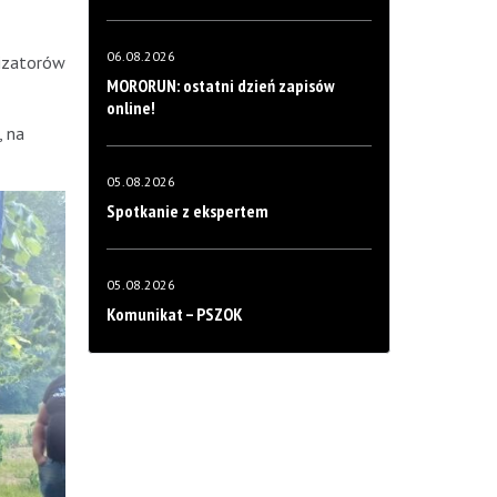
06.08.2026
nizatorów
MORORUN: ostatni dzień zapisów
online!
, na
05.08.2026
Spotkanie z ekspertem
05.08.2026
Komunikat – PSZOK