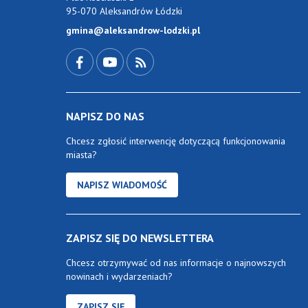
95-070 Aleksandrów Łódzki
gmina@aleksandrow-lodzki.pl
Przejdź do Facebook-a
Przejdź do YouTube-a
Zobacz kanał RSS
NAPISZ DO NAS
Chcesz zgłosić interwencję dotyczącą funkcjonowania
miasta?
NAPISZ WIADOMOŚĆ
ZAPISZ SIĘ DO NEWSLETTERA
Chcesz otrzymywać od nas informacje o najnowszych
nowinach i wydarzeniach?
ZAPISZ SIĘ