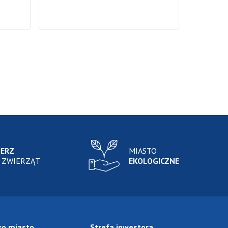
IERZ
MIASTO
 ZWIERZĄT
EKOLOGICZNE
ko miasto
Strefa inwestora