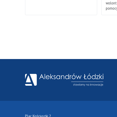
wolonta
pomocy
Plac Kościuszki 2