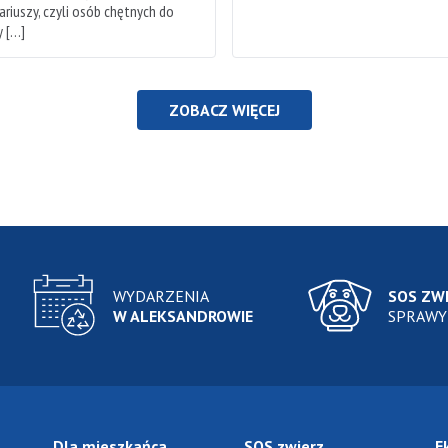
riuszy, czyli osób chętnych do
 […]
ZOBACZ WIĘCEJ
WYDARZENIA
SOS ZW
W ALEKSANDROWIE
SPRAWY
Dla mieszkańca
SOS zwierz
E