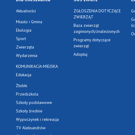
Aktualności
ZGŁOSZENIA DOTYCZĄCE
G
ZWIERZĄT
G
Miasto i Gmina
Baza zwierząt
ś
Ekologia
zaginionych/znalezionych
O
Sport
Programy dotyczące
zwierząt
Zwierzęta
Adoptuj
Wydarzenia
KOMUNIKACJA MIEJSKA
Edukacja
Żłobki
Przedszkola
Szkoły podstawowe
Szkoły średnie
Wypoczynek i rekreacja
TV Aleksandrów