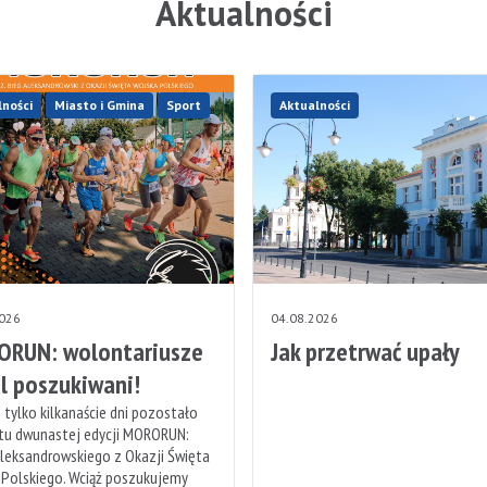
Aktualności
lności
Miasto i Gmina
Sport
Aktualności
2026
04.08.2026
RUN: wolontariusze
Jak przetrwać upały
l poszukiwani!
 tylko kilkanaście dni pozostało
rtu dwunastej edycji MORORUN:
leksandrowskiego z Okazji Święta
 Polskiego. Wciąż poszukujemy