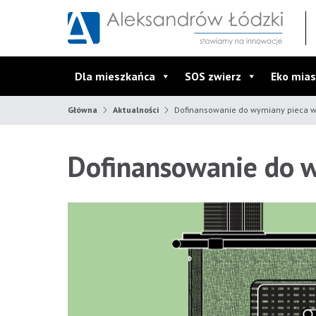
Przejdź do wyszukiwarki
Przejdź do menu głównego
Przejdź do treści
Dla mieszkańca
SOS zwierz
Eko mias
Główna
Aktualności
Dofinansowanie do wymiany pieca 
Dofinansowanie do 