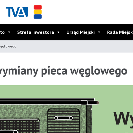
to
Strefa inwestora
Urząd Miejski
Rada Miejs
węglowego
wymiany pieca węglowego