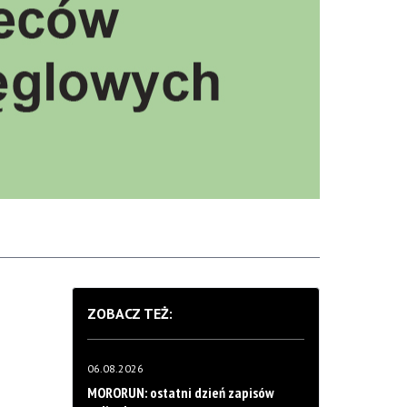
ZOBACZ TEŻ:
06.08.2026
MORORUN: ostatni dzień zapisów