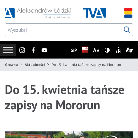
Przejdź do wyszukiwarki
Przejdź do menu głównego
Przejdź do treści
Przejd
Instagram
Facebook
Youtube
SIP
Biuletyn Informacji Publicz
Zmień rozmiar czcionk
Wersja z wysoki
Informacje
Infor
Główna
Aktualności
Do 15. kwietnia tańsze zapisy na Mororun
Do 15. kwietnia tańsze
zapisy na Mororun