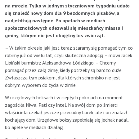
na mrozie. Tylko w jednym styczniowym tygodniu udało
się znaleźć nowy dom dla 9 bezdomnych pisaków, a
nadjeżdżają następne. Po apelach w mediach
społecznościowych odezwali się mieszkańcy miasta i
gminy, którym nie jest obojętny los zwierząt.
– W takim okresie jaki jest teraz staramy się pomagać tym co
robimy już od wielu lat, czyli skuteczną adopcją – mówi Jacek
Lipiński burmistrz Aleksandrowa Łódzkiego. – Chcemy
pomagać przez całą zimę, kiedy potrzeby są bardzo duże.
Zwłaszcza tym psiakom, dla których schronisko nie jest
dobrym wyborem do życia w zimie.
W urzędowych boksach i w ciepłych pokojach na moment
zagościła Niwa, Pati czy Intel. Na swój dom po śmierci
właściciela czekał jeszcze przecudny Lorek, ale i on znalazł
kochający dom. Urzędowe boksy zapełniają się jednak nadal,
bo apele w mediach działają.