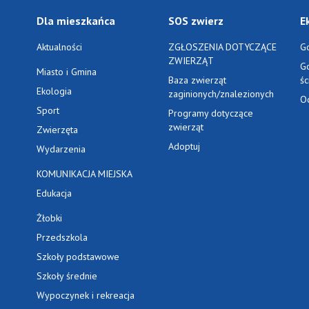
Dla mieszkańca
SOS zwierz
E
Aktualności
ZGŁOSZENIA DOTYCZĄCE
G
ZWIERZĄT
G
Miasto i Gmina
Baza zwierząt
ś
Ekologia
zaginionych/znalezionych
O
Sport
Programy dotyczące
zwierząt
Zwierzęta
Adoptuj
Wydarzenia
KOMUNIKACJA MIEJSKA
Edukacja
Żłobki
Przedszkola
Szkoły podstawowe
Szkoły średnie
Wypoczynek i rekreacja