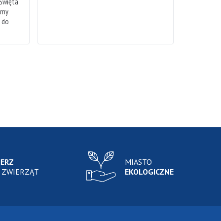
 Święta
emy
h do
IERZ
MIASTO
 ZWIERZĄT
EKOLOGICZNE