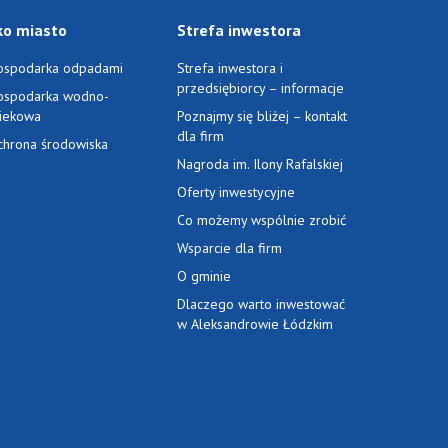
ko miasto
Strefa inwestora
ospodarka odpadami
Strefa inwestora i
przedsiębiorcy – informacje
ospodarka wodno-
ciekowa
Poznajmy się bliżej – kontakt
dla firm
chrona środowiska
Nagroda im. Ilony Rafalskiej
Oferty inwestycyjne
Co możemy wspólnie zrobić
Wsparcie dla firm
O gminie
Dlaczego warto inwestować
w Aleksandrowie Łódzkim