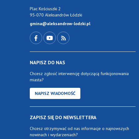
Plac Kościuszki 2
95-070 Aleksandrów Łódzki
gmina@aleksandrow-lodzki.pl
Przejdź do Facebook-a
Przejdź do YouTube-a
Zobacz kanał RSS
NAPISZ DO NAS
Chcesz zgłosić interwencję dotyczącą funkcjonowania
miasta?
NAPISZ WIADOMOŚĆ
ZAPISZ SIĘ DO NEWSLETTERA
Chcesz otrzymywać od nas informacje o najnowszych
nowinach i wydarzeniach?