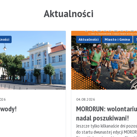
Aktualności
lności
Aktualności
Miasto i Gmina
2026
04.08.2026
 wody!
MORORUN: wolontariu
nadal poszukiwani!
Jeszcze tylko kilkanaście dni pozo
do startu dwunastej edycji MOROR