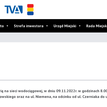
to
Strefa inwestora
Urząd Miejski
Rada Miejs
rią na sieci wodociągowej, w dniu 09.11.2022r. w godzinach 8.0
skiego oraz na ul. Niemena, na odcinku od ul. Czerniaka do u