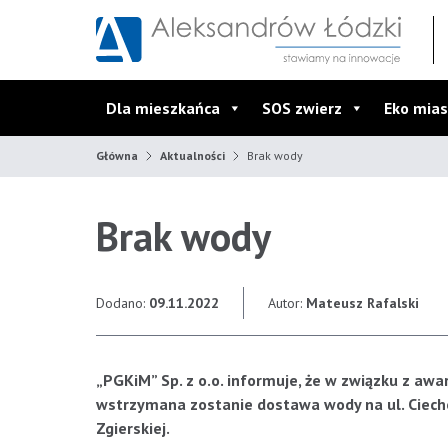
Przejdź do wyszukiwarki
Przejdź do menu głównego
Przejdź do treści
Dla mieszkańca
SOS zwierz
Eko mias
Główna
Aktualności
Brak wody
Brak wody
Dodano:
09.11.2022
Autor:
Mateusz Rafalski
„PGKiM” Sp. z o.o. informuje, że w związku z awa
wstrzymana zostanie dostawa wody na ul. Ciechow
Zgierskiej.