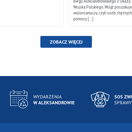
Biegu Aleksandrowskiego z Okazji
Wojska Polskiego. Wciąż poszukuj
wolontariuszy, czyli osób chętnyc
pomocy […]
ZOBACZ WIĘCEJ
WYDARZENIA
SOS ZW
W ALEKSANDROWIE
SPRAWY