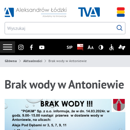
Przejdź do wyszukiwarki
Przejdź do menu głównego
Przejdź do treści
Przejd
Instagram
Facebook
Youtube
SIP
Biuletyn Informacji Publicz
Zmień rozmiar czcionk
Wersja z wysoki
Informacje
Infor
Główna
Aktualności
Brak wody w Antoniewie
Brak wody w Antoniewie