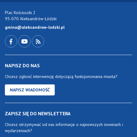
Plac Kościuszki 2
95-070 Aleksandrów Łódzki
gmina@aleksandrow-lodzki.pl
Przejdź do Facebook-a
Przejdź do YouTube-a
Zobacz kanał RSS
NAPISZ DO NAS
Chcesz zgłosić interwencję dotyczącą funkcjonowania miasta?
NAPISZ WIADOMOŚĆ
ZAPISZ SIĘ DO NEWSLETTERA
Chcesz otrzymywać od nas informacje o najnowszych nowinach i
wydarzeniach?