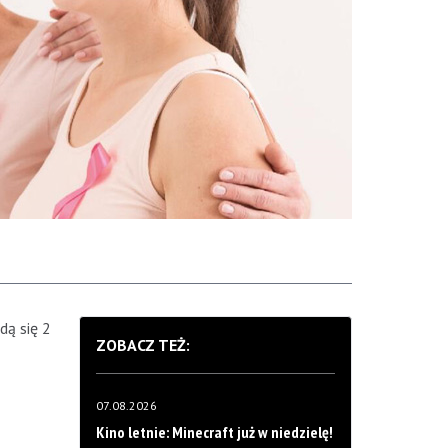
dą się 2
ZOBACZ TEŻ:
07.08.2026
Kino letnie: Minecraft już w niedzielę!