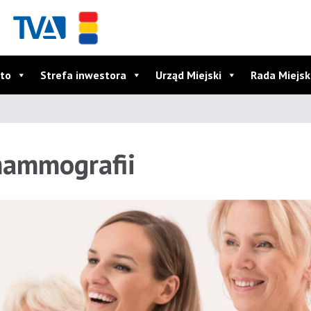
to
Strefa inwestora
Urząd Miejski
Rada Miejs
mammografii