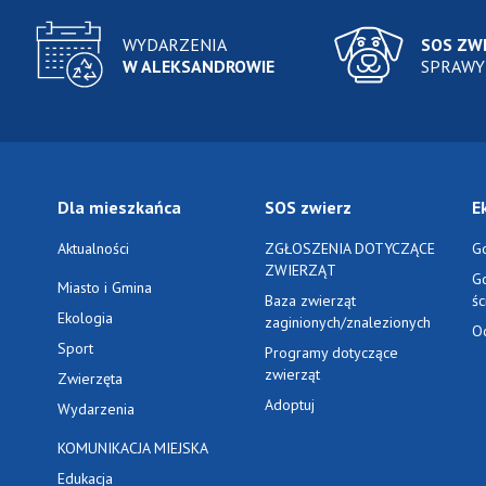
WYDARZENIA
SOS ZW
W ALEKSANDROWIE
SPRAWY
Dla mieszkańca
SOS zwierz
E
Aktualności
ZGŁOSZENIA DOTYCZĄCE
G
ZWIERZĄT
G
Miasto i Gmina
Baza zwierząt
ś
Ekologia
zaginionych/znalezionych
O
Sport
Programy dotyczące
zwierząt
Zwierzęta
Adoptuj
Wydarzenia
KOMUNIKACJA MIEJSKA
Edukacja