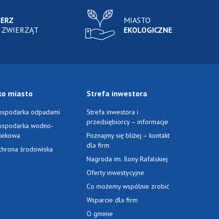
IERZ
MIASTO
 ZWIERZĄT
EKOLOGICZNE
ko miasto
Strefa inwestora
ospodarka odpadami
Strefa inwestora i
przedsiębiorcy – informacje
ospodarka wodno-
ciekowa
Poznajmy się bliżej – kontakt
dla firm
chrona środowiska
Nagroda im. Ilony Rafalskiej
Oferty inwestycyjne
Co możemy wspólnie zrobić
Wsparcie dla firm
O gminie