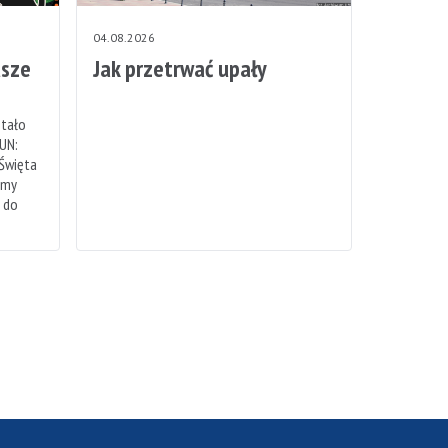
04.08.2026
sze
Jak przetrwać upały
stało
UN:
 Święta
emy
h do