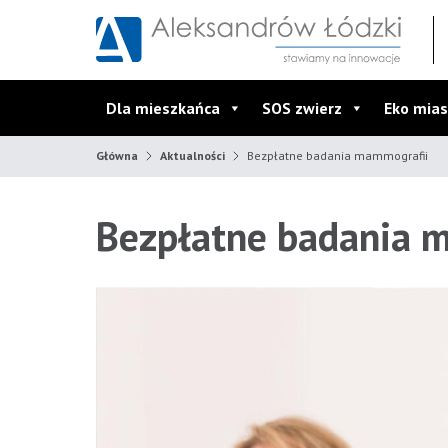
Przejdź do wyszukiwarki
Przejdź do menu głównego
Przejdź do treści
Dla mieszkańca
SOS zwierz
Eko mias
Główna
Aktualności
Bezpłatne badania mammografii
Bezpłatne badania 