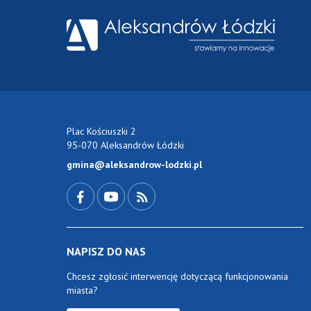
Plac Kościuszki 2
95-070 Aleksandrów Łódzki
gmina@aleksandrow-lodzki.pl
Przejdź do Facebook-a
Przejdź do YouTube-a
Zobacz kanał RSS
NAPISZ DO NAS
Chcesz zgłosić interwencję dotyczącą funkcjonowania
miasta?