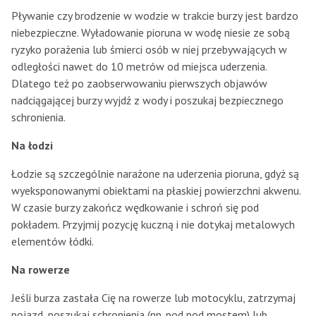
Pływanie czy brodzenie w wodzie w trakcie burzy jest bardzo
niebezpieczne. Wyładowanie pioruna w wodę niesie ze sobą
ryzyko porażenia lub śmierci osób w niej przebywających w
odległości nawet do 10 metrów od miejsca uderzenia.
Dlatego też po zaobserwowaniu pierwszych objawów
nadciągającej burzy wyjdź z wody i poszukaj bezpiecznego
schronienia.
Na łodzi
Łodzie są szczególnie narażone na uderzenia pioruna, gdyż są
wyeksponowanymi obiektami na płaskiej powierzchni akwenu.
W czasie burzy zakończ wędkowanie i schroń się pod
pokładem. Przyjmij pozycję kuczną i nie dotykaj metalowych
elementów łódki.
Na rowerze
Jeśli burza zastała Cię na rowerze lub motocyklu, zatrzymaj
pojazd, poszukaj schronienia (np. pod pod mostem) lub