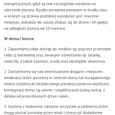
energetycznych, gdyż są one szczególnie narażone na
uderzenie pioruna. Ryzyko porażenia piorunem w środku lasu,
w którym są drzewa podobnej wysokości, jest znacznie
mniejsze, jednakże nie należy zbliżać się do drzew i ich gałęzi
na odległość bliższą niż 10 metrów.
W domu/ biurze:
1. Zapewnijmy sobie dostęp do mediów np. poprzez przenośne
radio (z bateriami) oraz awaryjne oświetlenie np. latarkę,
świeczki, a także żywność, wodę oraz niezbędne lekarstwa.
2. Zastanówmy się nad ewentualnymi drogami i miejscem
ewakuacji. Jeżeli jesteśmy w centrum burzy lub huraganowego
wiatru zejdźmy do bezpiecznego pomieszczenia na najniższej
kondygnacji domu, np. piwnic i usiądźmy pod ścianą nośną, z
daleka od przeszklonych drzwi i okien.
3. Usuńmy z balkonów, tarasów wszystkie przedmioty, które
mogą zostać porwane przez wiatr i stworzyć dodatkowe