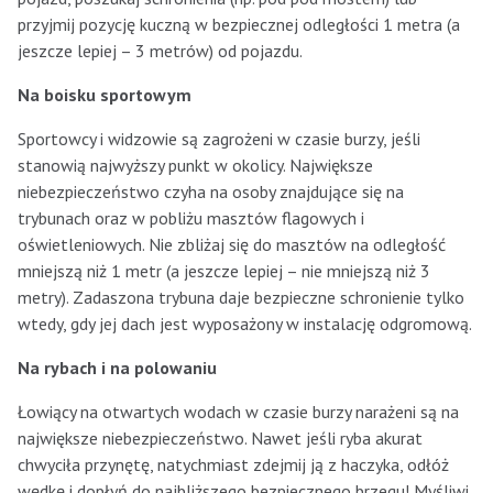
przyjmij pozycję kuczną w bezpiecznej odległości 1 metra (a
jeszcze lepiej – 3 metrów) od pojazdu.
Na boisku sportowym
Sportowcy i widzowie są zagrożeni w czasie burzy, jeśli
stanowią najwyższy punkt w okolicy. Największe
niebezpieczeństwo czyha na osoby znajdujące się na
trybunach oraz w pobliżu masztów flagowych i
oświetleniowych. Nie zbliżaj się do masztów na odległość
mniejszą niż 1 metr (a jeszcze lepiej – nie mniejszą niż 3
metry). Zadaszona trybuna daje bezpieczne schronienie tylko
wtedy, gdy jej dach jest wyposażony w instalację odgromową.
Na rybach i na polowaniu
Łowiący na otwartych wodach w czasie burzy narażeni są na
największe niebezpieczeństwo. Nawet jeśli ryba akurat
chwyciła przynętę, natychmiast zdejmij ją z haczyka, odłóż
wędkę i dopłyń do najbliższego bezpiecznego brzegu! Myśliwi