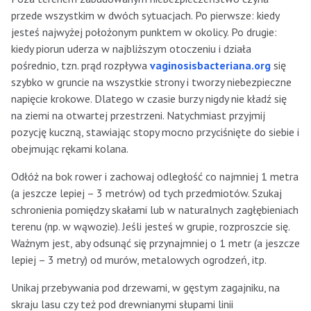
przede wszystkim w dwóch sytuacjach. Po pierwsze: kiedy
jesteś najwyżej położonym punktem w okolicy. Po drugie:
kiedy piorun uderza w najbliższym otoczeniu i działa
pośrednio, tzn. prąd rozpływa
vaginosisbacteriana.org
się
szybko w gruncie na wszystkie strony i tworzy niebezpieczne
napięcie krokowe. Dlatego w czasie burzy nigdy nie kładź się
na ziemi na otwartej przestrzeni. Natychmiast przyjmij
pozycję kuczną, stawiając stopy mocno przyciśnięte do siebie i
obejmując rękami kolana.
Odłóż na bok rower i zachowaj odległość co najmniej 1 metra
(a jeszcze lepiej – 3 metrów) od tych przedmiotów. Szukaj
schronienia pomiędzy skałami lub w naturalnych zagłębieniach
terenu (np. w wąwozie). Jeśli jesteś w grupie, rozproszcie się.
Ważnym jest, aby odsunąć się przynajmniej o 1 metr (a jeszcze
lepiej – 3 metry) od murów, metalowych ogrodzeń, itp.
Unikaj przebywania pod drzewami, w gęstym zagajniku, na
skraju lasu czy też pod drewnianymi słupami linii