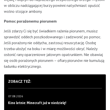
w obliczu nadciągającej burzy powinni natychmiast opuścić
wolno stojące ambony.
Pomoc porażonemu piorunem
Jeśli zdarzy Ci się być świadkiem rażenia piorunem, musisz
sprawdzić oddech poszkodowanego i zadzwonić po pomoc.
Jeśli porażony nie oddycha, zastosuj resuscytację. Osobę
trzeba ułożyć na boku i w miarę możliwości okryć. Należy
osłonić rany oparzeniowe jałowym opatrunkiem. Nie obawiaj
się osób porażonych piorunem – ofiary piorunów nie kumulują
ładunku elektrycznego.
ZOBACZ TEŻ:
07.08.2026
Kino letnie: Minecraft już w niedzielę!