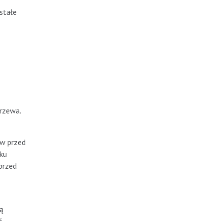
 stałe
drzewa.
ów przed
ku
przed
ką