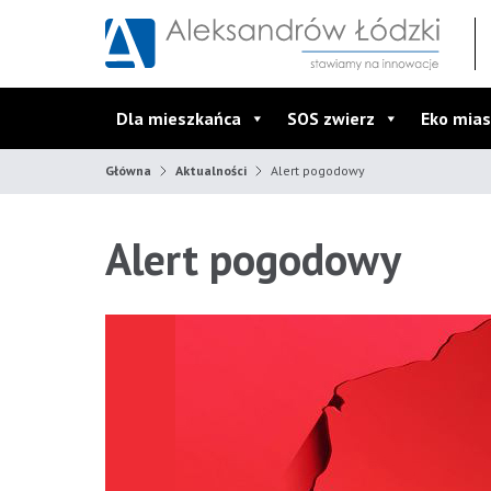
Przejdź do wyszukiwarki
Przejdź do menu głównego
Przejdź do treści
Dla mieszkańca
SOS zwierz
Eko mias
Główna
Aktualności
Alert pogodowy
Alert pogodowy