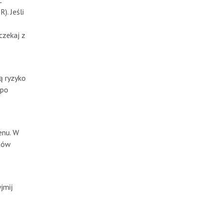
ć
. Jeśli
czekaj z
ą ryzyko
 po
enu. W
ntów
jmij