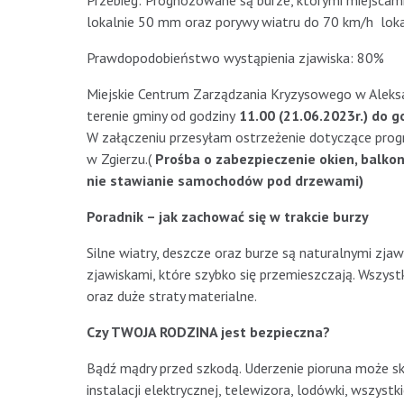
Przebieg: Prognozowane są burze, którymi miejscam
lokalnie 50 mm oraz porywy wiatru do 70 km/h loka
Prawdopodobieństwo wystąpienia zjawiska: 80%
Miejskie Centrum Zarządzania Kryzysowego w Aleks
terenie gminy od godziny
11.00 (21.06.2023r.) do g
W załączeniu przesyłam ostrzeżenie dotyczące pr
w Zgierzu.(
Prośba o zabezpieczenie okien, balk
nie stawianie samochodów pod drzewami)
Poradnik – jak zachować się w trakcie burzy
Silne wiatry, deszcze oraz burze są naturalnymi zja
zjawiskami, które szybko się przemieszczają. Wszystk
oraz duże straty materialne.
Czy TWOJA RODZINA jest bezpieczna?
Bądź mądry przed szkodą. Uderzenie pioruna może s
instalacji elektrycznej, telewizora, lodówki, wszystk