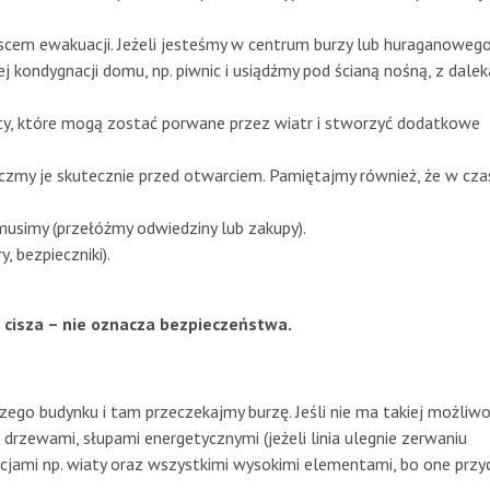
scem ewakuacji. Jeżeli jesteśmy w centrum burzy lub huraganowego
 kondygnacji domu, np. piwnic i usiądźmy pod ścianą nośną, z dalek
ty, które mogą zostać porwane przez wiatr i stworzyć dodatkowe
czmy je skutecznie przed otwarciem. Pamiętajmy również, że w czas
musimy (przełóżmy odwiedziny lub zakupy).
 bezpieczniki).
 cisza – nie oznacza bezpieczeństwa.
szego budynku i tam przeczekajmy burzę. Jeśli nie ma takiej możliwo
d drzewami, słupami energetycznymi (jeżeli linia ulegnie zerwaniu
cjami np. wiaty oraz wszystkimi wysokimi elementami, bo one przy