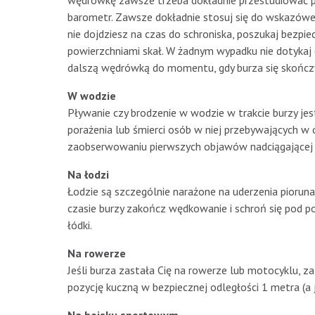
wędrówkę zawsze trzeba dokładnie przestudiować pr
barometr. Zawsze dokładnie stosuj się do wskazówek
nie dojdziesz na czas do schroniska, poszukaj bezpiec
powierzchniami skał. W żadnym wypadku nie dotykaj 
dalszą wędrówką do momentu, gdy burza się skończy
W wodzie
Pływanie czy brodzenie w wodzie w trakcie burzy je
porażenia lub śmierci osób w niej przebywających w
zaobserwowaniu pierwszych objawów nadciągającej b
Na łodzi
Łodzie są szczególnie narażone na uderzenia piorun
czasie burzy zakończ wędkowanie i schroń się pod p
łódki.
Na rowerze
Jeśli burza zastała Cię na rowerze lub motocyklu, z
pozycję kuczną w bezpiecznej odległości 1 metra (a 