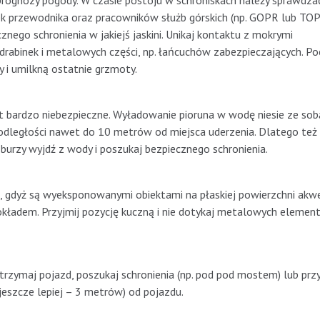
ognozy pogody. W czasie postoju w schroniskach należy sprawdza
 przewodnika oraz pracowników służb górskich (np. GOPR lub TOPR)
znego schronienia w jakiejś jaskini. Unikaj kontaktu z mokrymi
drabinek i metalowych części, np. łańcuchów zabezpieczających. Po
 i umilkną ostatnie grzmoty.
st bardzo niebezpieczne. Wyładowanie pioruna w wodę niesie ze sob
 odległości nawet do 10 metrów od miejsca uderzenia. Dlatego też
urzy wyjdź z wody i poszukaj bezpiecznego schronienia.
a, gdyż są wyeksponowanymi obiektami na płaskiej powierzchni akw
okładem. Przyjmij pozycję kuczną i nie dotykaj metalowych eleme
atrzymaj pojazd, poszukaj schronienia (np. pod pod mostem) lub przy
jeszcze lepiej – 3 metrów) od pojazdu.