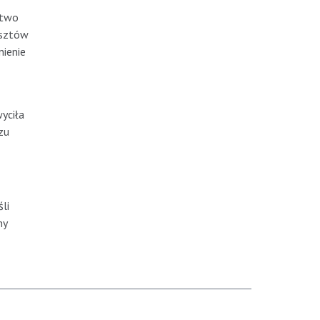
stwo
asztów
nienie
yciła
zu
li
ny