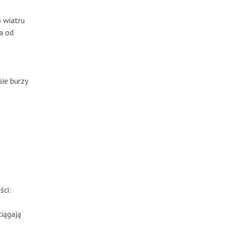
 wiatru
a od
ie burzy
ści:
ciągają