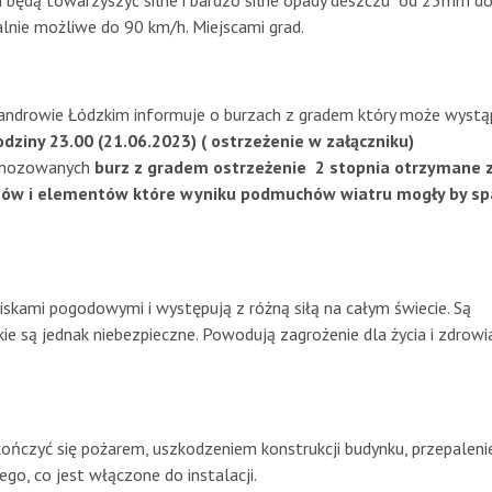
i będą towarzyszyć silne i bardzo silne opady deszczu od 25mm 
lnie możliwe do 90 km/h. Miejscami grad.
androwie Łódzkim informuje o burzach z gradem który może wystąp
odziny 23.00 (21.06.2023) ( ostrzeżenie w załączniku)
ognozowanych
burz z gradem ostrzeżenie 2 stopnia otrzymane 
onów i elementów które wyniku podmuchów wiatru mogły by sp
wiskami pogodowymi i występują z różną siłą na całym świecie. Są
ie są jednak niebezpieczne. Powodują zagrożenie dla życia i zdrowia
kończyć się pożarem, uszkodzeniem konstrukcji budynku, przepalen
iego, co jest włączone do instalacji.