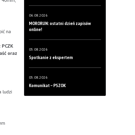
do 40mm,
06.08.2026
MORORUN: ostatni dzień zapisów
online!
ić na
z PCZK
05.08.2026
aść oraz
Spotkanie z ekspertem
05.08.2026
Komunikat – PSZOK
 ludzi
iem