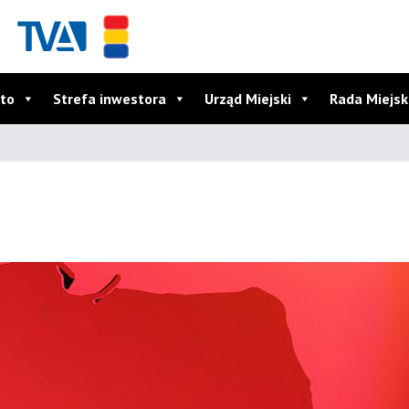
to
Strefa inwestora
Urząd Miejski
Rada Miejs