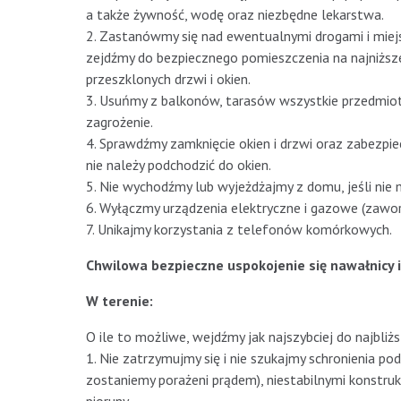
a także żywność, wodę oraz niezbędne lekarstwa.
2. Zastanówmy się nad ewentualnymi drogami i miej
zejdźmy do bezpiecznego pomieszczenia na najniższej
przeszklonych drzwi i okien.
3. Usuńmy z balkonów, tarasów wszystkie przedmio
zagrożenie.
4. Sprawdźmy zamknięcie okien i drzwi oraz zabezpie
nie należy podchodzić do okien.
5. Nie wychodźmy lub wyjeżdżajmy z domu, jeśli nie 
6. Wyłączmy urządzenia elektryczne i gazowe (zawory,
7. Unikajmy korzystania z telefonów komórkowych.
Chwilowa bezpieczne uspokojenie się nawałnicy i
W terenie:
O ile to możliwe, wejdźmy jak najszybciej do najbliż
1. Nie zatrzymujmy się i nie szukajmy schronienia po
zostaniemy porażeni prądem), niestabilnymi konstruk