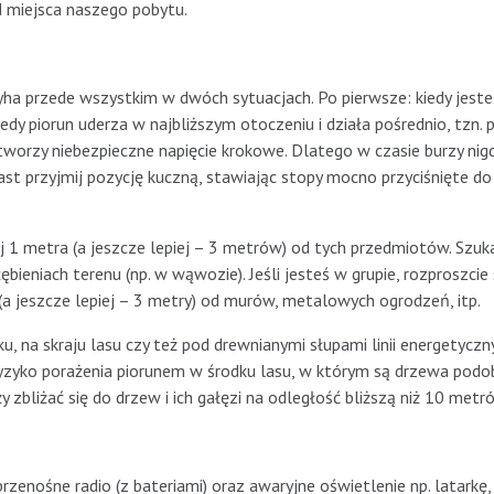
 miejsca naszego pobytu.
 przede wszystkim w dwóch sytuacjach. Po pierwsze: kiedy jeste
dy piorun uderza w najbliższym otoczeniu i działa pośrednio, tzn. 
tworzy niebezpieczne napięcie krokowe. Dlatego w czasie burzy nigd
ast przyjmij pozycję kuczną, stawiając stopy mocno przyciśnięte do s
j 1 metra (a jeszcze lepiej – 3 metrów) od tych przedmiotów. Szuk
ieniach terenu (np. w wąwozie). Jeśli jesteś w grupie, rozproszcie s
(a jeszcze lepiej – 3 metry) od murów, metalowych ogrodzeń, itp.
, na skraju lasu czy też pod drewnianymi słupami linii energetyczn
Ryzyko porażenia piorunem w środku lasu, w którym są drzewa podo
y zbliżać się do drzew i ich gałęzi na odległość bliższą niż 10 metr
enośne radio (z bateriami) oraz awaryjne oświetlenie np. latarkę, 