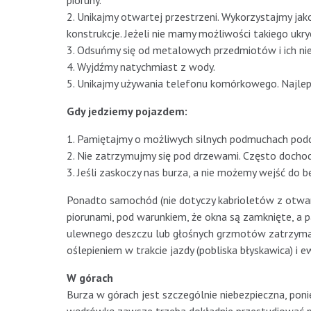
pioruny.
2. Unikajmy otwartej przestrzeni. Wykorzystajmy jako
konstrukcje. Jeżeli nie mamy możliwości takiego ukryc
3. Odsuńmy się od metalowych przedmiotów i ich ni
4. Wyjdźmy natychmiast z wody.
5. Unikajmy używania telefonu komórkowego. Najlep
Gdy jedziemy pojazdem:
1. Pamiętajmy o możliwych silnych podmuchach podc
2. Nie zatrzymujmy się pod drzewami. Często docho
3. Jeśli zaskoczy nas burza, a nie możemy wejść d
Ponadto samochód (nie dotyczy kabrioletów z otwar
piorunami, pod warunkiem, że okna są zamknięte, a
ulewnego deszczu lub głośnych grzmotów zatrzymaj s
oślepieniem w trakcie jazdy (pobliska błyskawica) i 
W górach
Burza w górach jest szczególnie niebezpieczna, poni