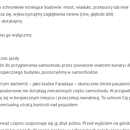
 schronienie istniejące budowle: most, wiadukt, przepusty lub inne
ia się, wykorzystajmy zagłębienia terenu (rów, głęboki dół).
e dotykajmy.
iej go wyłączmy.
zas jazdy.
dzi do przygniecenia samochodu przez powalone wiatrem konary i 
o bezpiecznego budynku, pozostańmy w samochodzie.
tym dachem!) – jako klatka Faradaya – skutecznie chroni pasażer
 pasażerowie nie dotykają metalowych części samochodu. W przypad
ię w bezpiecznym miejscu i przeczekaj nawałnicę. To uchroni Cię 
ewentualną utratą kontroli nad pojazdem.
eważ często rozpoznaje się ją zbyt późno. Przed wyjściem na górs