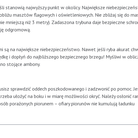
eśli stanowią najwyższy punkt w okolicy. Największe niebezpieczeń
pobliżu masztów flagowych i oświetleniowych. Nie zbliżaj się do m
 nie mniejszą niż 3 metry). Zadaszona trybuna daje bezpieczne schro
ację odgromową.
i są na największe niebezpieczeństwo. Nawet jeśli ryba akurat chw
ędkę i dopłyń do najbliższego bezpiecznego brzegu! Myśliwi w oblic
lno stojące ambony.
 musisz sprawdzić oddech poszkodowanego i zadzwonić po pomoc. Jeś
rzeba ułożyć na boku i w miarę możliwości okryć. Należy osłonić ra
osób porażonych piorunem – ofiary piorunów nie kumulują ładunku