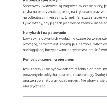
Na boisku sportowym
Sportowcy i widzowie są zagrożeni w czasie burzy, j
czyha na osoby znajdujące się na trybunach oraz w 
na odległość mniejszą niż 1 metr (a jeszcze lepiej –
tylko wtedy, gdy jej dach jest wyposażony w instal
Na rybach i na polowaniu
Łowiący na otwartych wodach w czasie burzy narażen
przynętę, natychmiast zdejmij ją z haczyka, odłóż w
nadciągającej burzy powinni natychmiast opuścić wo
Pomoc porażonemu piorunem
Jeśli zdarzy Ci się być świadkiem rażenia piorunem,
porażony nie oddycha, zastosuj resuscytację. Osobę t
oparzeniowe jałowym opatrunkiem. Nie obawiaj się 
elektrycznego.