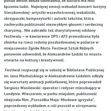
ponad dwóch dekad udowadnia, że kultura ma moc
łączenia ludzi. Najwięcej emocji wzbudził koncert Justyny
Steczkowskiej- artystki wszechstronnej, wokalistki,
skrzypaczki, kompozytorki i autorki tekstów, która
zachwyciła publiczność niezwykłym głosem i serdeczną
charyzmą.
. Nie zabrakło też charytatywnej odsłony
festiwalu – w kawiarence OPS i AFS prowadzona była
zbiórka na rzecz rodziny poszkodowanej w pożarze w
miejscowości Zgniłe Błoto. Festiwal Sztuk Różnych
ponownie udowodnił, że Aleksandrów Łódzki to miasto
otwarte na kulturę i kreatywność.
Festiwal rozpoczął się w sobotę w Bibliotece Publicznej
im. Jana Machulskiego w Aleksandrowie Łódzkim odbyły
się warsztaty animacji poklatkowej, które poprowadził
Sergiusz Wasilewski- operator i reżyser mieszkający w
Londynie. Wieczorem, w parku miejskim, publiczność
obejrzała film „Pszczółka Maja: Miodowe igrzyska”,
poprzedzony wykładem o roli pszczół w utrzymaniu