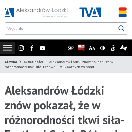
Przejdź do wyszukiwarki
Przejdź do menu głównego
Przejdź do treści
Przejd
Instagram
Facebook
Youtube
SIP
Biuletyn Informacji Publicz
Zmień rozmiar czcionk
Wersja z wysoki
Informacje
Infor
Główna
Aktualności
Aleksandrów Łódzki znów pokazał, że w
różnorodności tkwi siła- Festiwal Sztuk Różnych za nami
Aleksandrów Łódzki
znów pokazał, że w
różnorodności tkwi siła-