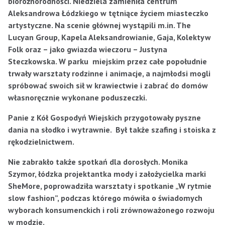
bioróżnorodności. Niedziela zamieniła centrum
Aleksandrowa Łódzkiego w tętniące życiem miasteczko
artystyczne. Na scenie głównej wystąpili m.in.
The
Lucyan Group, Kapela Aleksandrowianie, Gaja, Kolektyw
Folk oraz – jako gwiazda wieczoru – Justyna
Steczkowska. W parku miejskim przez całe popołudnie
trwały warsztaty rodzinne i animacje, a najmłodsi mogli
spróbować swoich sił w krawiectwie i zabrać do domów
własnoręcznie wykonane poduszeczki.
Panie z Kół Gospodyń Wiejskich przygotowały pyszne
dania na słodko i wytrawnie. Był także szafing i stoiska z
rękodzielnictwem.
Nie zabrakło także spotkań dla dorosłych. Monika
Szymor, łódzka projektantka mody i założycielka marki
SheMore, poprowadziła warsztaty i spotkanie „W rytmie
slow fashion”, podczas którego mówiła o świadomych
wyborach konsumenckich i roli zrównoważonego rozwoju
w modzie.