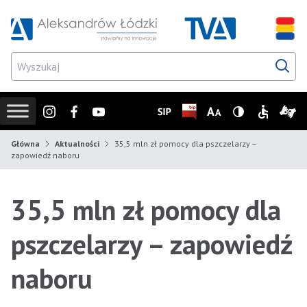
Przejdź do wyszukiwarki
Przejdź do menu głównego
Przejdź do treści
Przejd
Instagram
Facebook
Youtube
SIP
Biuletyn Informacji Publicz
Zmień rozmiar czcionk
Wersja z wysoki
Informacje
Infor
Główna
Aktualności
35,5 mln zł pomocy dla pszczelarzy –
zapowiedź naboru
35,5 mln zł pomocy dla
pszczelarzy – zapowiedź
naboru