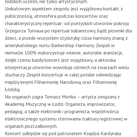
łódzkich uczelni, nie tylko artystycznych.
Unikatowym aspektem zespołu jest wyjątkowy kontakt z
publicznością, atmosfera podczas koncertów oraz
charakterystyczny repertuar: od poetyckich utworów pokroju
Grzegorza Turnaua po repertuar kabaretowy, bądź piosenki dla
dzieci, a przede wszystkim stylistykę close harmony znaną z
amerykańskiego nurtu Barbershop Harmony. Zespół w
niemalże 100% wykorzystuje własne, autorskie aranżacje,
dzięki czemu każdy koncert jest wyjątkowy, a aktorska
interpretacja utworów wywołuje uśmiech na twarzach wielu
słuchaczy. Zespół koncertuje w całej polskie odwiedzając
między innymi Filharmonię Narodową oraz Filharmonię
Łódzką.
Na organach zagra Tomasz Mońko – artysta związany z
Akademią Muzyczną w Łodzi. Organista, improwizator,
pedagog, a także elektronik i programista, współtwórca
elektronicznego systemu sterowania traktury registrowej w
organach piszczałkowych.
Koncert odbędzie się pod patronatem Księdza Kardynała