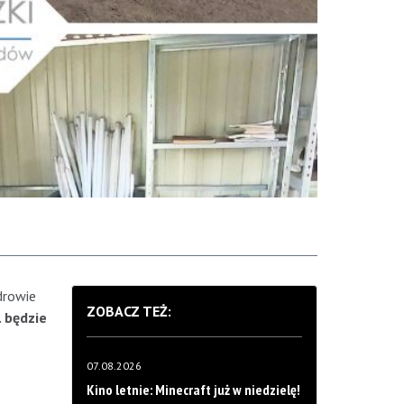
drowie
ZOBACZ TEŻ:
. będzie
07.08.2026
Kino letnie: Minecraft już w niedzielę!