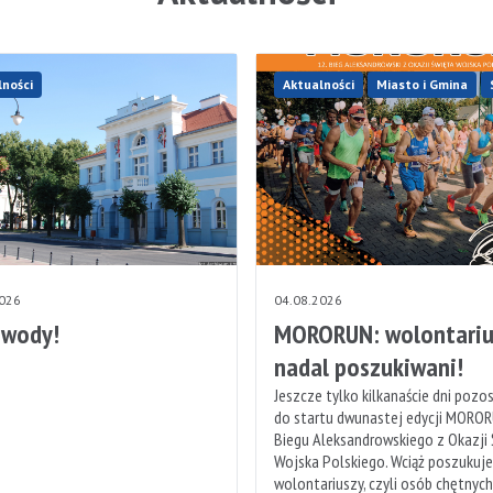
lności
Aktualności
Miasto i Gmina
2026
04.08.2026
 wody!
MORORUN: wolontariu
nadal poszukiwani!
Jeszcze tylko kilkanaście dni pozo
do startu dwunastej edycji MOROR
Biegu Aleksandrowskiego z Okazji
Wojska Polskiego. Wciąż poszukuj
wolontariuszy, czyli osób chętnyc