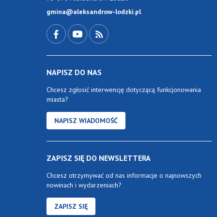
gmina@aleksandrow-lodzki.pl
Przejdź do Facebook-a
Przejdź do YouTube-a
Zobacz kanał RSS
NAPISZ DO NAS
Chcesz zgłosić interwencję dotyczącą funkcjonowania
miasta?
NAPISZ WIADOMOŚĆ
ZAPISZ SIĘ DO NEWSLETTERA
Chcesz otrzymywać od nas informacje o najnowszych
nowinach i wydarzeniach?
ZAPISZ SIĘ