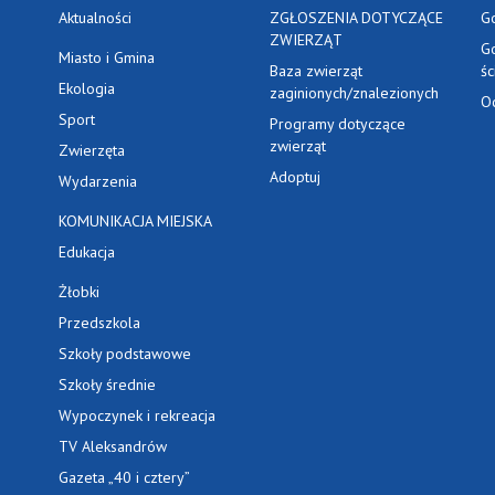
Aktualności
ZGŁOSZENIA DOTYCZĄCE
G
ZWIERZĄT
G
Miasto i Gmina
Baza zwierząt
ś
Ekologia
zaginionych/znalezionych
O
Sport
Programy dotyczące
zwierząt
Zwierzęta
Adoptuj
Wydarzenia
KOMUNIKACJA MIEJSKA
Edukacja
Żłobki
Przedszkola
Szkoły podstawowe
Szkoły średnie
Wypoczynek i rekreacja
TV Aleksandrów
Gazeta „40 i cztery”