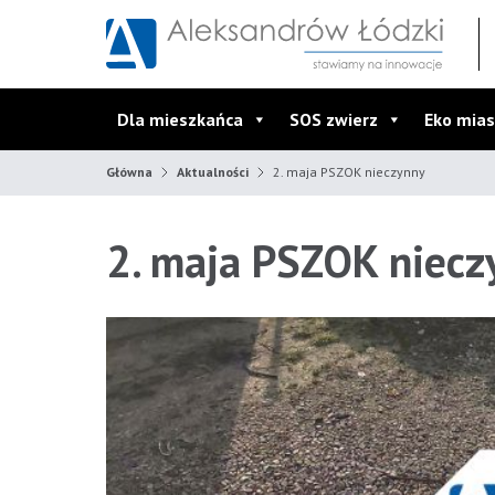
Przejdź do wyszukiwarki
Przejdź do menu głównego
Przejdź do treści
Dla mieszkańca
SOS zwierz
Eko mias
Główna
Aktualności
2. maja PSZOK nieczynny
2. maja PSZOK niecz