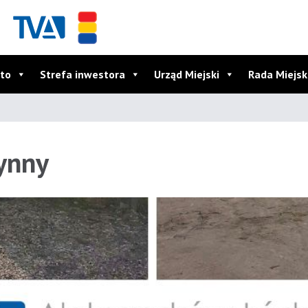
to
Strefa inwestora
Urząd Miejski
Rada Miejs
ynny