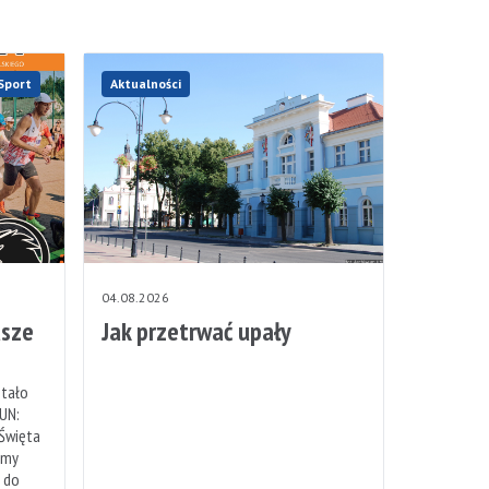
Sport
Aktualności
04.08.2026
sze
Jak przetrwać upały
stało
UN:
 Święta
emy
h do