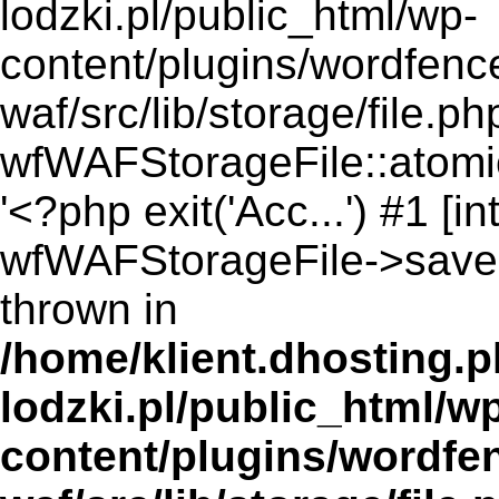
lodzki.pl/public_html/wp-
content/plugins/wordfenc
waf/src/lib/storage/file.ph
wfWAFStorageFile::atomicF
'<?php exit('Acc...') #1 [in
wfWAFStorageFile->saveCo
thrown in
/home/klient.dhosting.
lodzki.pl/public_html/w
content/plugins/wordfe