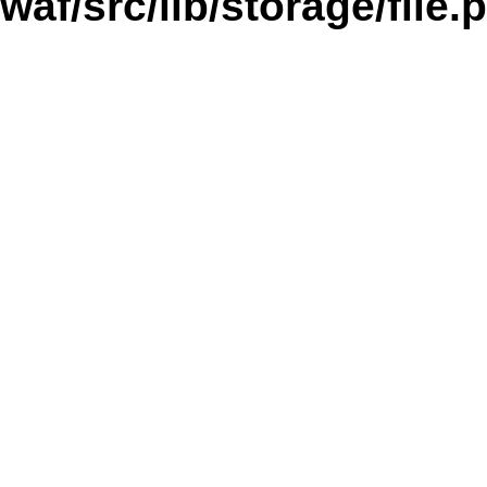
waf/src/lib/storage/file.