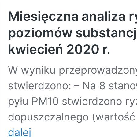
Miesięczna analiza 
poziomów substancji
kwiecień 2020 r.
W wyniku przeprowadzonyc
stwierdzono: – Na 8 stan
pyłu PM10 stwierdzono ry
dopuszczalnego (wartość
Miesięczna
dalej
analiza