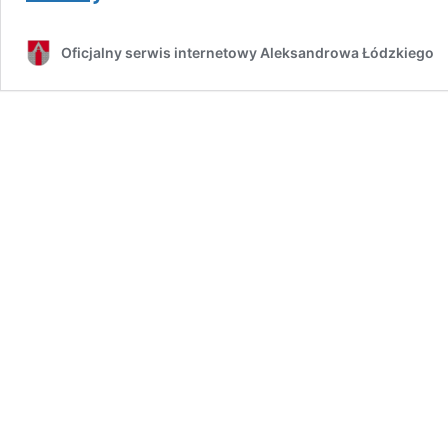
ryzyka
przekroczeń
Oficjalny serwis internetowy Aleksandrowa Łódzkiego
poziomów
substancji
w
powietrzu
za
kwiecień
2020
r.